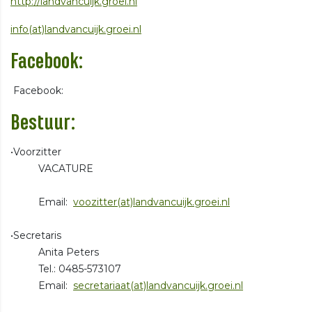
http://landvancuijk.groei.nl
info(at)landvancuijk.groei.nl
Facebook:
Facebook:
Bestuur:
•Voorzitter
VACATURE
Email:
voozitter(at)landvancuijk.groei.nl
•Secretaris
Anita Peters
Tel.: 0485-573107
Email:
secretariaat(at)landvancuijk.groei.nl