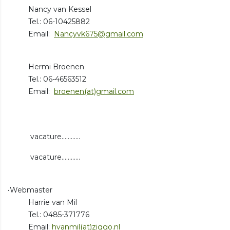
Nancy van Kessel
Tel.: 06-10425882
Email:
Nancyvk675@gmail.com
Hermi Broenen
Tel.: 06-46563512
Email:
broenen(at)gmail.com
vacature............
vacature............
•Webmaster
Harrie van Mil
Tel.: 0485-371776
Email:
hvanmil(at)ziggo.nl