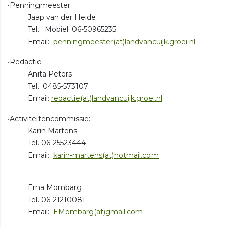
•Penningmeester
Jaap van der Heide
Tel.: Mobiel: 06-50965235
Email:
penningmeester(at)landvancuijk.groei.nl
•Redactie
Anita Peters
Tel.: 0485-573107
Email:
redactie(at)landvancuijk.groei.nl
•Activiteitencommissie:
Karin Martens
Tel. 06-25523444
Email:
karin-martens(at)hotmail.com
Erna Mombarg
Tel. 06-21210081
Email:
EMombarg(at)gmail.com